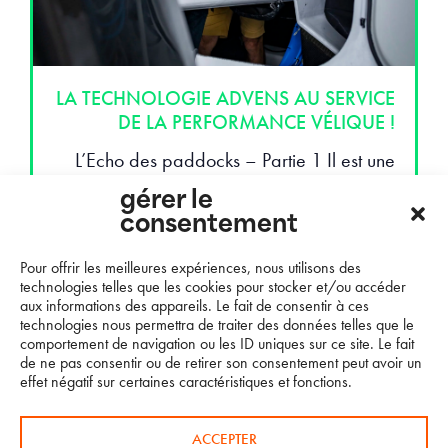
LA TECHNOLOGIE ADVENS AU SERVICE
DE LA PERFORMANCE VÉLIQUE !
L’Echo des paddocks – Partie 1 Il est une
comparaison communément répandue
gérer le
entre le sport automobile et la course au
consentement
large au plus haut niveau. Recherche
exacerbée de performances, haute…
Pour offrir les meilleures expériences, nous utilisons des
technologies telles que les cookies pour stocker et/ou accéder
aux informations des appareils. Le fait de consentir à ces
LIRE LA SUITE…
technologies nous permettra de traiter des données telles que le
comportement de navigation ou les ID uniques sur ce site. Le fait
de ne pas consentir ou de retirer son consentement peut avoir un
effet négatif sur certaines caractéristiques et fonctions.
ACCEPTER