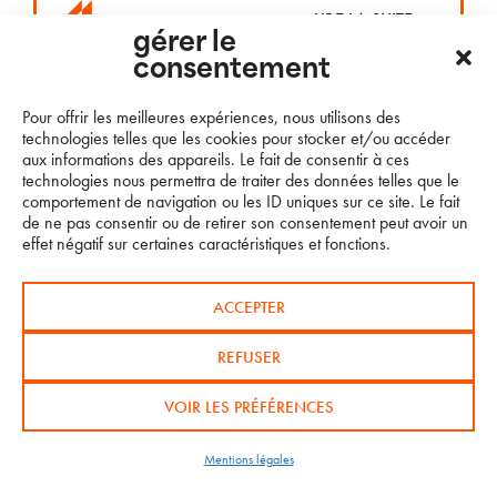
LIRE LA SUITE…
gérer le
consentement
Pour offrir les meilleures expériences, nous utilisons des
technologies telles que les cookies pour stocker et/ou accéder
aux informations des appareils. Le fait de consentir à ces
technologies nous permettra de traiter des données telles que le
CHARGER
comportement de navigation ou les ID uniques sur ce site. Le fait
PLUS
de ne pas consentir ou de retirer son consentement peut avoir un
effet négatif sur certaines caractéristiques et fonctions.
ACCEPTER
REFUSER
© TR Racing
VOIR LES PRÉFÉRENCES
Mentions légales
Site développé par
La Coquille Web
Mentions légales