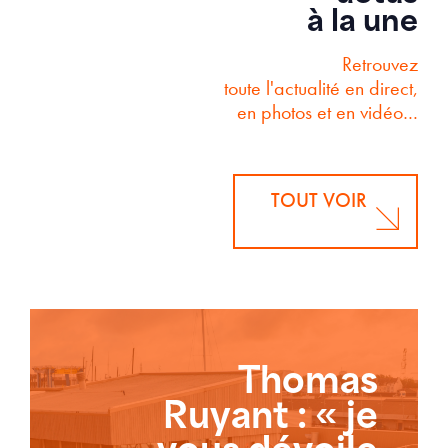
à la une
Retrouvez
toute l'actualité en direct,
en photos et en vidéo…
TOUT VOIR
Thomas
Ruyant : « je