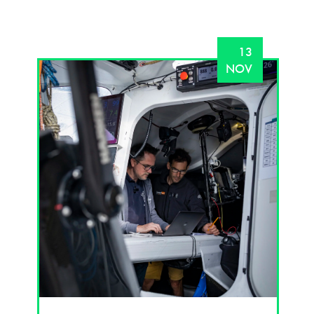
13
NOV