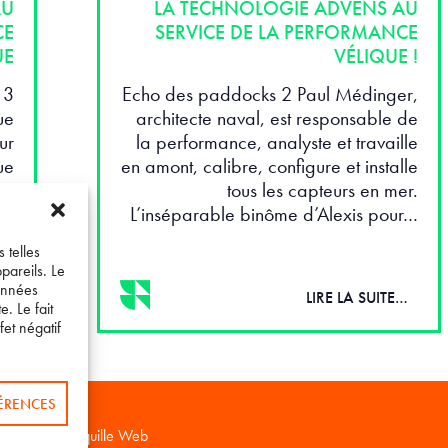
AU
LA TECHNOLOGIE ADVENS AU
CE
SERVICE DE LA PERFORMANCE
UE
VÉLIQUE !
 3
Echo des paddocks 2 Paul Médinger,
ue
architecte naval, est responsable de
ur
la performance, analyste et travaille
ue
en amont, calibre, configure et installe
es
tous les capteurs en mer.
e,
L’inséparable binôme d’Alexis pour…
x…
 telles
pareils. Le
données
…
LIRE LA SUITE…
. Le fait
et négatif
FÉRENCES
ppé par
La Coquille Web