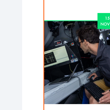
15
NOV