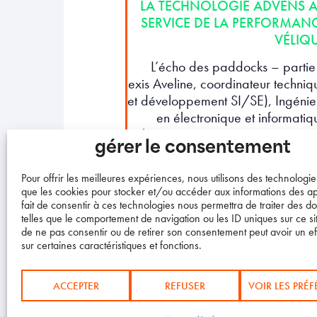
LA TECHNOLOGIE ADVENS 
SERVICE DE LA PERFORMAN
VÉLIQ
L’écho des paddocks – partie
Alexis Aveline, coordinateur techniq
et développement SI/SE), Ingénie
en électronique et informatiq
embarquée. Formation INSA Renn
gérer le consentement
appliqué au traitement de la donné
appliquée au
Pour offrir les meilleures expériences, nous utilisons des technologies
que les cookies pour stocker et/ou accéder aux informations des ap
fait de consentir à ces technologies nous permettra de traiter des 
LIRE LA SUITE
telles que le comportement de navigation ou les ID uniques sur ce site
de ne pas consentir ou de retirer son consentement peut avoir un eff
sur certaines caractéristiques et fonctions.
ACCEPTER
REFUSER
VOIR LES PRÉ
© TR Racing
Mentions légales
Site dévelo