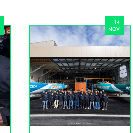
14
NOV