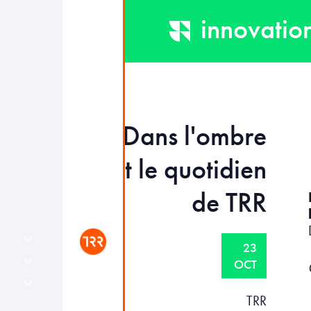
innovatio
Dans l'ombre
et le quotidien
de TRR
23
OCT
TRR