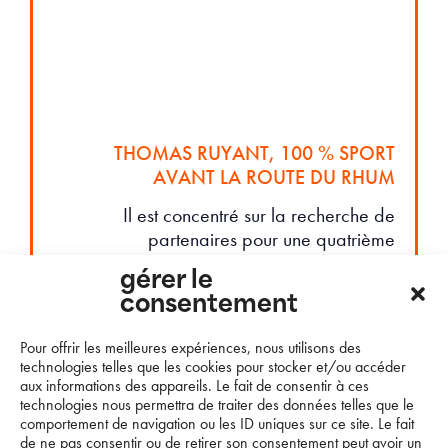
THOMAS RUYANT, 100 % SPORT
AVANT LA ROUTE DU RHUM
Il est concentré sur la recherche de
partenaires pour une quatrième
participation au Vendée Globe et à plus
gérer le
court terme pour la Route du Rhum
consentement
Destination Guadeloupe et The Ocean
Race. Il…
Pour offrir les meilleures expériences, nous utilisons des
technologies telles que les cookies pour stocker et/ou accéder
aux informations des appareils. Le fait de consentir à ces
LIRE LA SUITE…
technologies nous permettra de traiter des données telles que le
comportement de navigation ou les ID uniques sur ce site. Le fait
de ne pas consentir ou de retirer son consentement peut avoir un