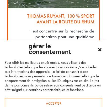
THOMAS RUYANT, 100 % SPORT
AVANT LA ROUTE DU RHUM
Il est concentré sur la recherche de
partenaires pour une quatrième
participation au Vendée Globe et à plus
gérer le
court terme pour la Route du Rhum
consentement
Destination Guadeloupe et The Ocean
Race. Il…
Pour offrir les meilleures expériences, nous utilisons des
technologies telles que les cookies pour stocker et/ou accéder
aux informations des appareils. Le fait de consentir à ces
LIRE LA SUITE…
technologies nous permettra de traiter des données telles que le
comportement de navigation ou les ID uniques sur ce site. Le fait
de ne pas consentir ou de retirer son consentement peut avoir un
effet négatif sur certaines caractéristiques et fonctions.
ACCEPTER