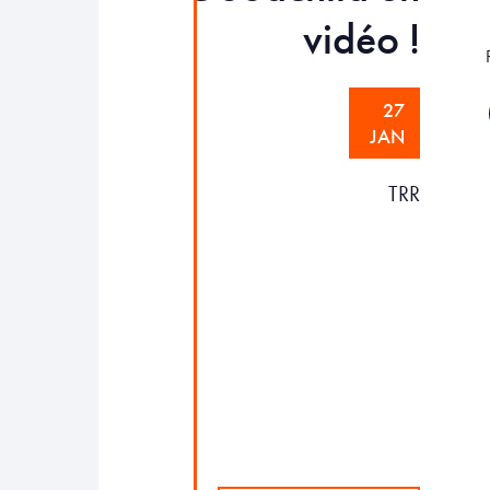
vidéo !
27
JAN
TRR