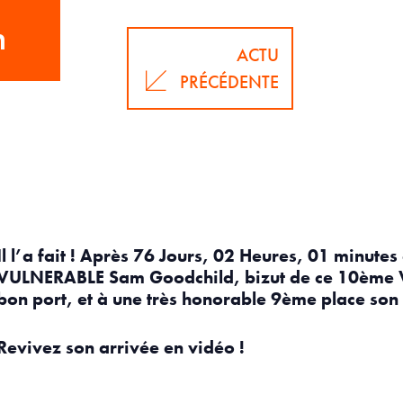
n
ACTU
PRÉCÉDENTE
Il l’a fait ! Après 76 Jours, 02 Heures, 01 minute
VULNERABLE Sam Goodchild, bizut de ce 10ème V
bon port, et à une très honorable 9ème place son
Revivez son arrivée en vidéo !