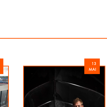
13
MAI