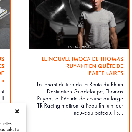
US
LE NOUVEL IMOCA DE THOMAS
ES
RUYANT EN QUÊTE DE
DE
PARTENAIRES
 »
Le tenant du titre de la Route du Rhum
nt
Destination Guadeloupe, Thomas
Il
Ruyant, et l’écurie de course au large
on
TR Racing mettront à l’eau fin juin leur
te
nouveau bateau. Ils…
à…
 telles
pareils. Le