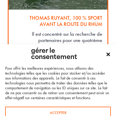
THOMAS RUYANT, 100 % SPORT
AVANT LA ROUTE DU RHUM
Il est concentré sur la recherche de
partenaires pour une quatrième
participation au Vendée Globe et à plus
gérer le
court terme pour la Route du Rhum
consentement
Destination Guadeloupe et The Ocean
Race. Il…
Pour offrir les meilleures expériences, nous utilisons des
technologies telles que les cookies pour stocker et/ou accéder
aux informations des appareils. Le fait de consentir à ces
LIRE LA SUITE…
technologies nous permettra de traiter des données telles que le
comportement de navigation ou les ID uniques sur ce site. Le fait
de ne pas consentir ou de retirer son consentement peut avoir un
effet négatif sur certaines caractéristiques et fonctions.
ACCEPTER