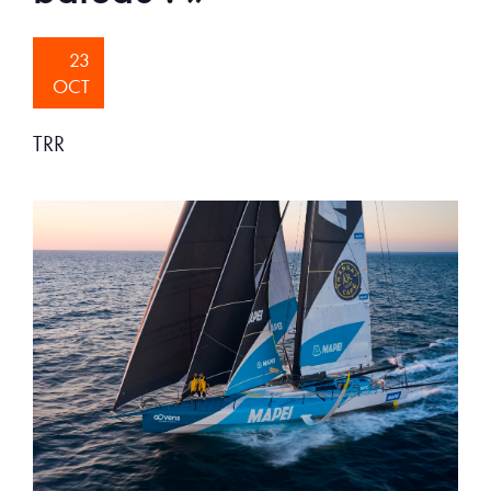
23
OCT
TRR