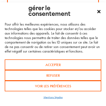
gérer le
consentement
Pour offrir les meilleures expériences, nous utilisons des
technologies telles que les cookies pour stocker et/ou accéder
aux informations des appareils. Le fait de consentir à ces
technologies nous permettra de traiter des données telles que le
comportement de navigation ou les ID uniques sur ce site. Le fait
de ne pas consentir ou de retirer son consentement peut avoir un
effet négatif sur certaines caractéristiques et fonctions.
ACCEPTER
LE NOUVEL IMOCA DE THOMAS
REFUSER
RUYANT EN QUÊTE DE PARTENAIRES
VOIR LES PRÉFÉRENCES
Le tenant du titre de la Route du Rhum
Destination Guadeloupe, Thomas Ruyant, et
Mentions légales
l’écurie de course au large TR Racing
mettront à l’eau fin juin leur nouveau